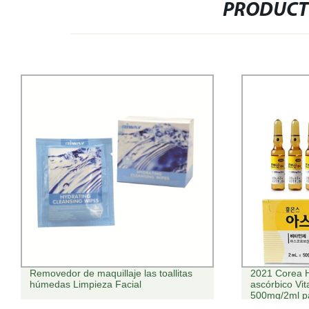
PRODUCT
Removedor de maquillaje las toallitas
2021 Corea H
húmedas Limpieza Facial
ascórbico Vi
500mg/2ml pa
Fading